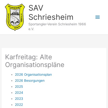
Zum
SAV
Inhalt
Schriesheim
springen
Hau
Sportangler-Verein Schriesheim 1966
e.V.
Karfreitag: Alte
Organisationspläne
2026 Organisationsplan
2026 Besorgungen
2025
2024
2023
2022