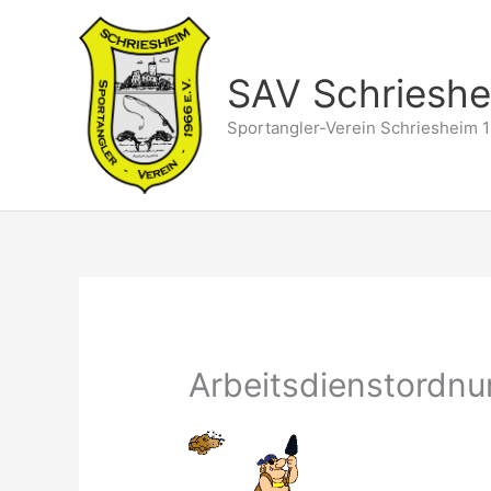
Zum
Inhalt
springen
SAV Schriesh
Sportangler-Verein Schriesheim 1
Arbeitsdienstordn