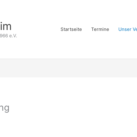
eim
Startseite
Termine
Unser V
966 e.V.
ung