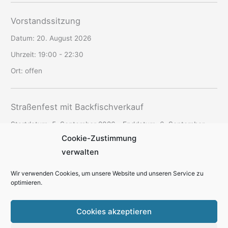
Vorstandssitzung
Datum:
20. August 2026
Uhrzeit:
19:00 - 22:30
Ort:
offen
Straßenfest mit Backfischverkauf
Startdatum:
5. September 2026
- Enddatum:
6. September
Cookie-Zustimmung
2026
verwalten
Uhrzeit:
10:30 - 16:00
Ort:
Schriesheim, Oberstadt
Wir verwenden Cookies, um unsere Website und unseren Service zu
optimieren.
Cookies akzeptieren