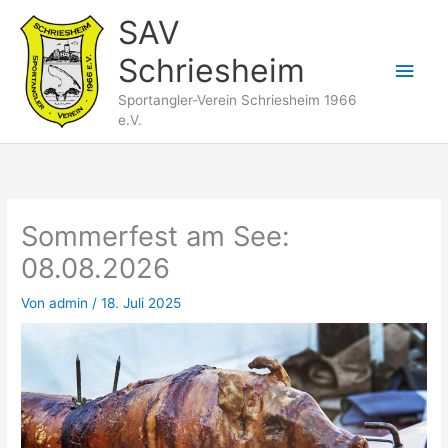
Zum
SAV
Inhalt
Schriesheim
springen
Hau
Sportangler-Verein Schriesheim 1966
e.V.
Sommerfest am See:
08.08.2026
Von
admin
/
18. Juli 2025