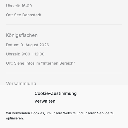
Uhrzeit:
16:00
Ort:
See Dannstadt
Königsfischen
Datum:
9. August 2026
Uhrzeit:
9:00 - 12:00
Ort:
Siehe Infos im "Internen Bereich"
Versammlung
Cookie-Zustimmung
Datum:
12. August 2026
verwalten
Uhrzeit:
19:30 - 22:00
Ort:
SAV-Vereinsheim Schriesheim
Wir verwenden Cookies, um unsere Website und unseren Service zu
optimieren.