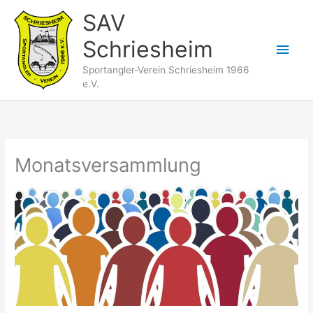
Zum
SAV
Inhalt
Schriesheim
springen
Hau
Sportangler-Verein Schriesheim 1966
e.V.
Monatsversammlung