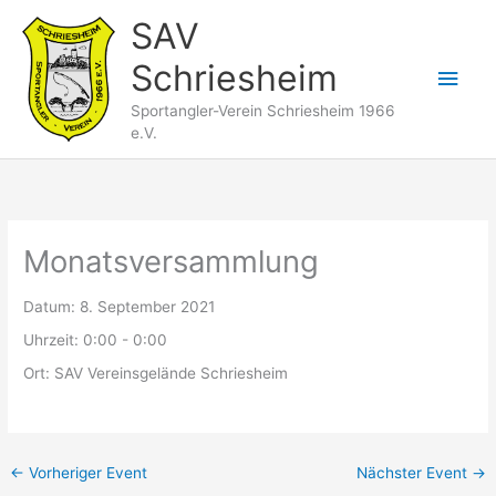
Zum
SAV
Inhalt
Schriesheim
springen
Hau
Sportangler-Verein Schriesheim 1966
e.V.
Monatsversammlung
Datum:
8. September 2021
Uhrzeit:
0:00 - 0:00
Ort:
SAV Vereinsgelände Schriesheim
←
Vorheriger Event
Nächster Event
→