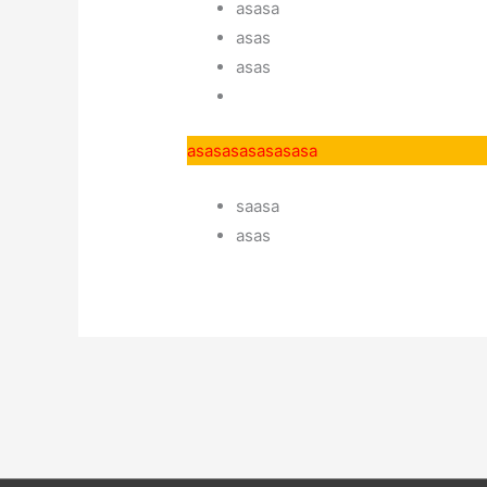
asasa
asas
asas
asasasasasasasa
saasa
asas