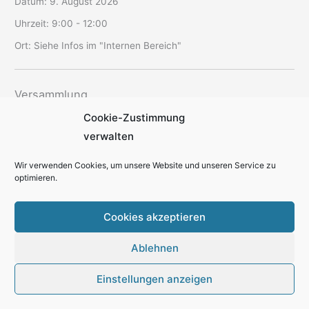
Datum:
9. August 2026
Uhrzeit:
9:00 - 12:00
Ort:
Siehe Infos im "Internen Bereich"
Versammlung
Cookie-Zustimmung
Datum:
12. August 2026
verwalten
Uhrzeit:
19:30 - 22:00
Ort:
SAV-Vereinsheim Schriesheim
Wir verwenden Cookies, um unsere Website und unseren Service zu
optimieren.
Cookies akzeptieren
Ablehnen
Kontakt
Datenschutzerklärung
Cookie-Richtlinie
Impressum
Einstellungen anzeigen