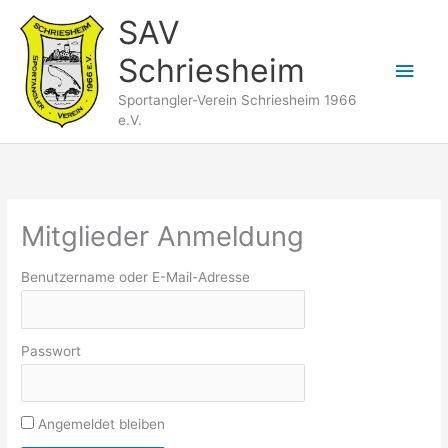
Zum
SAV
Inhalt
Schriesheim
springen
Hau
Sportangler-Verein Schriesheim 1966
e.V.
Mitglieder Anmeldung
Benutzername oder E-Mail-Adresse
Passwort
Angemeldet bleiben