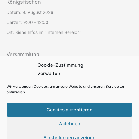
Königsfischen
Datum:
9. August 2026
Uhrzeit:
9:00 - 12:00
Ort:
Siehe Infos im "Internen Bereich"
Versammlung
Cookie-Zustimmung
Datum:
12. August 2026
verwalten
Uhrzeit:
19:30 - 22:00
Ort:
SAV-Vereinsheim Schriesheim
Wir verwenden Cookies, um unsere Website und unseren Service zu
optimieren.
Cookies akzeptieren
Ablehnen
Kontakt
Datenschutzerklärung
Cookie-Richtlinie
Impressum
Einstellungen anzeigen