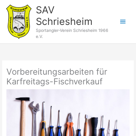
Zum
SAV
Inhalt
Schriesheim
springen
Hau
Sportangler-Verein Schriesheim 1966
e.V.
Vorbereitungsarbeiten für
Karfreitags-Fischverkauf