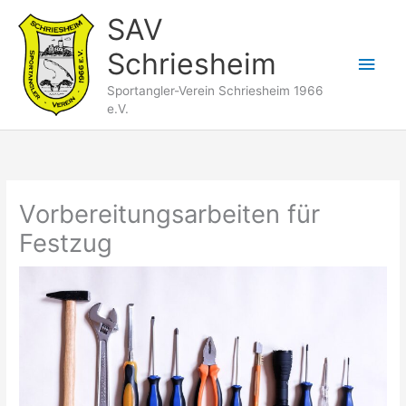
Zum
SAV
Inhalt
Schriesheim
springen
Hau
Sportangler-Verein Schriesheim 1966
e.V.
Vorbereitungsarbeiten für
Festzug