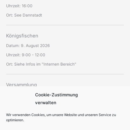
Uhrzeit:
16:00
Ort:
See Dannstadt
Königsfischen
Datum:
9. August 2026
Uhrzeit:
9:00 - 12:00
Ort:
Siehe Infos im "Internen Bereich"
Versammlung
Cookie-Zustimmung
Datum:
12. August 2026
verwalten
Uhrzeit:
19:30 - 22:00
Ort:
SAV-Vereinsheim Schriesheim
Wir verwenden Cookies, um unsere Website und unseren Service zu
optimieren.