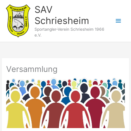
Zum
SAV
Inhalt
Schriesheim
springen
Hau
Sportangler-Verein Schriesheim 1966
e.V.
Versammlung