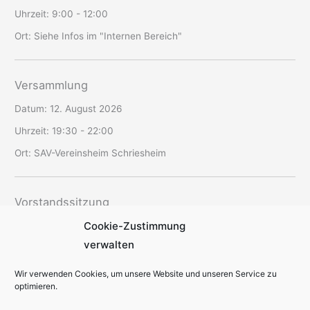
Uhrzeit:
9:00 - 12:00
Ort:
Siehe Infos im "Internen Bereich"
Versammlung
Datum:
12. August 2026
Uhrzeit:
19:30 - 22:00
Ort:
SAV-Vereinsheim Schriesheim
Vorstandssitzung
Cookie-Zustimmung
Datum:
20. August 2026
verwalten
Uhrzeit:
19:00 - 22:30
Ort:
offen
Wir verwenden Cookies, um unsere Website und unseren Service zu
optimieren.