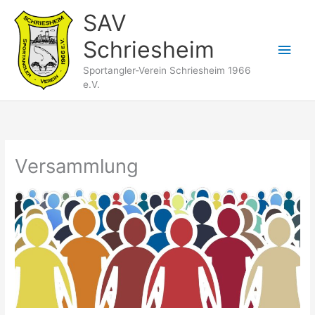
Zum
SAV
Inhalt
Schriesheim
springen
Hau
Sportangler-Verein Schriesheim 1966
e.V.
Versammlung