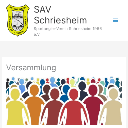
Zum
SAV
Inhalt
Schriesheim
springen
Hau
Sportangler-Verein Schriesheim 1966
e.V.
Versammlung