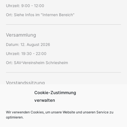
Uhrzeit:
9:00 - 12:00
Ort:
Siehe Infos im "Internen Bereich"
Versammlung
Datum:
12. August 2026
Uhrzeit:
19:30 - 22:00
Ort:
SAV-Vereinsheim Schriesheim
Vorstandssitzung
Cookie-Zustimmung
Datum:
20. August 2026
verwalten
Uhrzeit:
19:00 - 22:30
Ort:
offen
Wir verwenden Cookies, um unsere Website und unseren Service zu
optimieren.