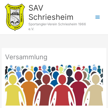
Zum
SAV
Inhalt
Schriesheim
springen
Hau
Sportangler-Verein Schriesheim 1966
e.V.
Versammlung