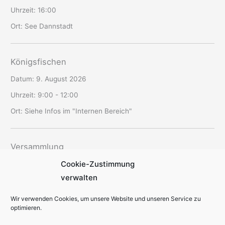
Uhrzeit:
16:00
Ort:
See Dannstadt
Königsfischen
Datum:
9. August 2026
Uhrzeit:
9:00 - 12:00
Ort:
Siehe Infos im "Internen Bereich"
Versammlung
Cookie-Zustimmung
Datum:
12. August 2026
verwalten
Uhrzeit:
19:30 - 22:00
Ort:
SAV-Vereinsheim Schriesheim
Wir verwenden Cookies, um unsere Website und unseren Service zu
optimieren.