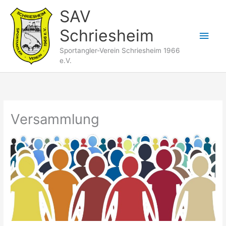
Zum
SAV
Inhalt
Schriesheim
springen
Hau
Sportangler-Verein Schriesheim 1966
e.V.
Versammlung