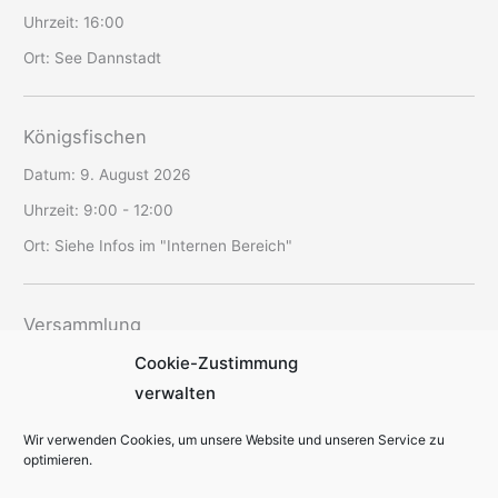
Uhrzeit:
16:00
Ort:
See Dannstadt
Königsfischen
Datum:
9. August 2026
Uhrzeit:
9:00 - 12:00
Ort:
Siehe Infos im "Internen Bereich"
Versammlung
Cookie-Zustimmung
Datum:
12. August 2026
verwalten
Uhrzeit:
19:30 - 22:00
Ort:
SAV-Vereinsheim Schriesheim
Wir verwenden Cookies, um unsere Website und unseren Service zu
optimieren.