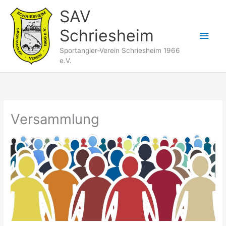
Zum
SAV
Inhalt
Schriesheim
springen
Hau
Sportangler-Verein Schriesheim 1966
e.V.
Versammlung