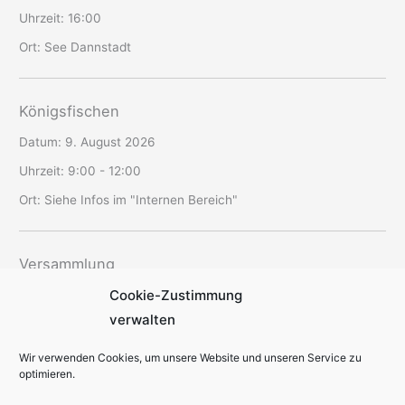
Uhrzeit:
16:00
Ort:
See Dannstadt
Königsfischen
Datum:
9. August 2026
Uhrzeit:
9:00 - 12:00
Ort:
Siehe Infos im "Internen Bereich"
Versammlung
Cookie-Zustimmung
Datum:
12. August 2026
verwalten
Uhrzeit:
19:30 - 22:00
Ort:
SAV-Vereinsheim Schriesheim
Wir verwenden Cookies, um unsere Website und unseren Service zu
optimieren.