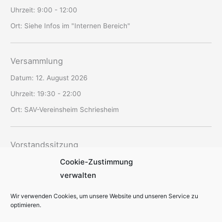
Uhrzeit:
9:00 - 12:00
Ort:
Siehe Infos im "Internen Bereich"
Versammlung
Datum:
12. August 2026
Uhrzeit:
19:30 - 22:00
Ort:
SAV-Vereinsheim Schriesheim
Vorstandssitzung
Cookie-Zustimmung
Datum:
20. August 2026
verwalten
Uhrzeit:
19:00 - 22:30
Ort:
offen
Wir verwenden Cookies, um unsere Website und unseren Service zu
optimieren.