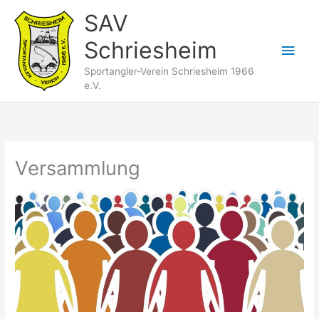
Zum
SAV
Inhalt
Schriesheim
springen
Hau
Sportangler-Verein Schriesheim 1966
e.V.
Versammlung