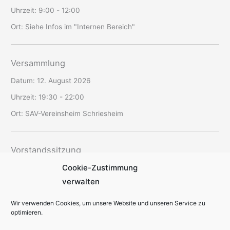
Uhrzeit:
9:00 - 12:00
Ort:
Siehe Infos im "Internen Bereich"
Versammlung
Datum:
12. August 2026
Uhrzeit:
19:30 - 22:00
Ort:
SAV-Vereinsheim Schriesheim
Vorstandssitzung
Cookie-Zustimmung
Datum:
20. August 2026
verwalten
Uhrzeit:
19:00 - 22:30
Ort:
offen
Wir verwenden Cookies, um unsere Website und unseren Service zu
optimieren.