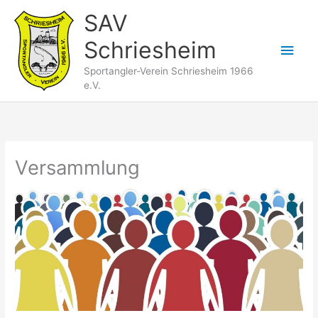
Zum
SAV
Inhalt
Schriesheim
springen
Hau
Sportangler-Verein Schriesheim 1966
e.V.
Versammlung