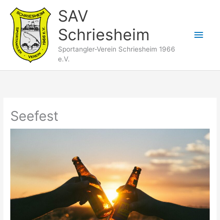
Zum
SAV
Inhalt
Schriesheim
springen
Hau
Sportangler-Verein Schriesheim 1966
e.V.
Seefest