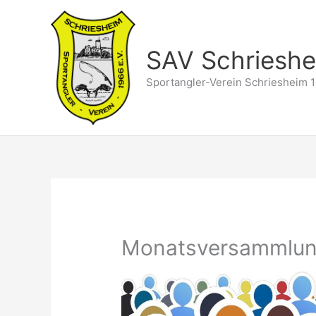
Zum
Inhalt
springen
SAV Schriesh
Sportangler-Verein Schriesheim 1
Monatsversammlung 