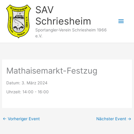
Zum
SAV
Inhalt
Schriesheim
springen
Hau
Sportangler-Verein Schriesheim 1966
e.V.
Mathaisemarkt-Festzug
Datum:
3. März 2024
Uhrzeit:
14:00 - 16:00
←
Vorheriger Event
Nächster Event
→