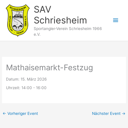
Zum
SAV
Inhalt
Schriesheim
springen
Hau
Sportangler-Verein Schriesheim 1966
e.V.
Mathaisemarkt-Festzug
Datum:
15. März 2026
Uhrzeit:
14:00 - 16:00
←
Vorheriger Event
Nächster Event
→