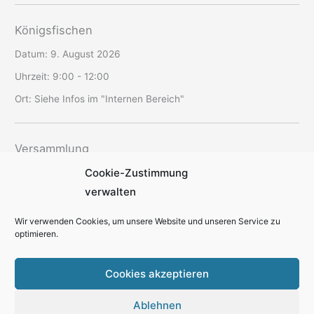
Königsfischen
Datum:
9. August 2026
Uhrzeit:
9:00 - 12:00
Ort:
Siehe Infos im "Internen Bereich"
Versammlung
Cookie-Zustimmung
Datum:
12. August 2026
verwalten
Uhrzeit:
19:30 - 22:00
Ort:
SAV-Vereinsheim Schriesheim
Wir verwenden Cookies, um unsere Website und unseren Service zu
optimieren.
Cookies akzeptieren
Ablehnen
Kontakt
Datenschutzerklärung
Cookie-Richtlinie