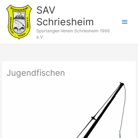
Zum
SAV
Inhalt
Schriesheim
springen
Hau
Sportangler-Verein Schriesheim 1966
e.V.
Jugendfischen