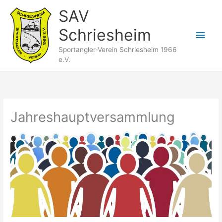
Zum
SAV
Inhalt
Schriesheim
springen
Hau
Sportangler-Verein Schriesheim 1966
e.V.
Jahreshauptversammlung