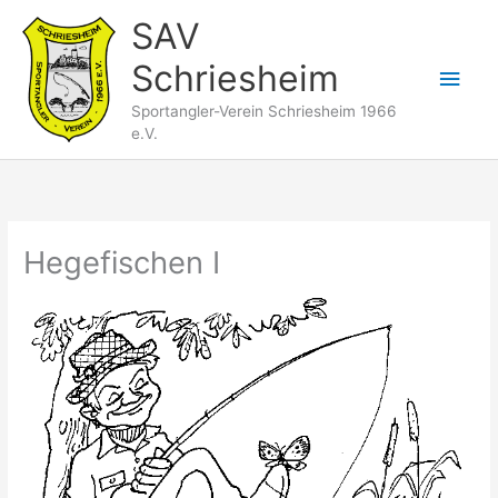
Zum
SAV
Inhalt
Schriesheim
springen
Hau
Sportangler-Verein Schriesheim 1966
e.V.
Hegefischen I