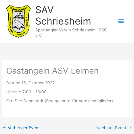
Zum
SAV
Inhalt
Schriesheim
springen
Hau
Sportangler-Verein Schriesheim 1966
e.V.
Gastangeln ASV Leimen
Datum:
16. Oktober 2022
Uhrzeit:
7:00 - 13:00
Ort:
See Dannstadt (See gesperrt für Vereinsmitglieder)
←
Vorheriger Event
Nächster Event
→