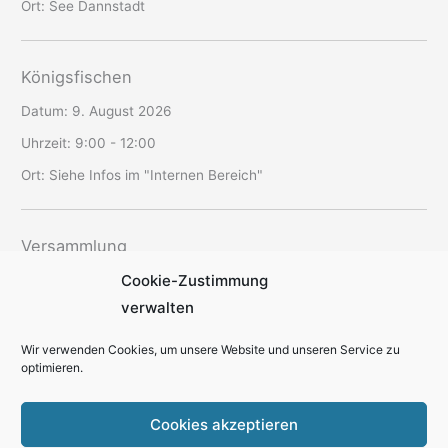
Ort:
See Dannstadt
Königsfischen
Datum:
9. August 2026
Uhrzeit:
9:00 - 12:00
Ort:
Siehe Infos im "Internen Bereich"
Versammlung
Cookie-Zustimmung
Datum:
12. August 2026
verwalten
Uhrzeit:
19:30 - 22:00
Ort:
SAV-Vereinsheim Schriesheim
Wir verwenden Cookies, um unsere Website und unseren Service zu
optimieren.
Cookies akzeptieren