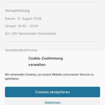
Versammlung
Datum:
12. August 2026
Uhrzeit:
19:30 - 22:00
Ort:
SAV-Vereinsheim Schriesheim
Vorstandssitzung
Cookie-Zustimmung
Datum:
20. August 2026
verwalten
Uhrzeit:
19:00 - 22:30
Ort:
offen
Wir verwenden Cookies, um unsere Website und unseren Service zu
optimieren.
Cookies akzeptieren
Ablehnen
Kontakt
Datenschutzerklärung
Cookie-Richtlinie