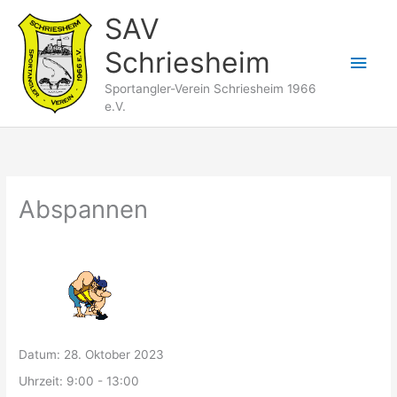
Zum
SAV
Inhalt
Schriesheim
springen
Hau
Sportangler-Verein Schriesheim 1966
e.V.
Abspannen
Datum:
28. Oktober 2023
Uhrzeit:
9:00 - 13:00