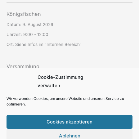
Königsfischen
Datum:
9. August 2026
Uhrzeit:
9:00 - 12:00
Ort:
Siehe Infos im "Internen Bereich"
Versammlung
Cookie-Zustimmung
Datum:
12. August 2026
verwalten
Uhrzeit:
19:30 - 22:00
Ort:
SAV-Vereinsheim Schriesheim
Wir verwenden Cookies, um unsere Website und unseren Service zu
optimieren.
Cookies akzeptieren
Ablehnen
Kontakt
Datenschutzerklärung
Cookie-Richtlinie