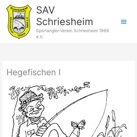
Zum
SAV
Inhalt
Schriesheim
springen
Hau
Sportangler-Verein Schriesheim 1966
e.V.
Hegefischen I