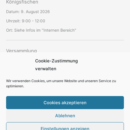
Königsfischen
Datum:
9. August 2026
Uhrzeit:
9:00 - 12:00
Ort:
Siehe Infos im "Internen Bereich"
Versammlung
Cookie-Zustimmung
Datum:
12. August 2026
verwalten
Uhrzeit:
19:30 - 22:00
Ort:
SAV-Vereinsheim Schriesheim
Wir verwenden Cookies, um unsere Website und unseren Service zu
optimieren.
Cookies akzeptieren
Ablehnen
Kontakt
Datenschutzerklärung
Cookie-Richtlinie
Impressum
Einstellungen anzeigen