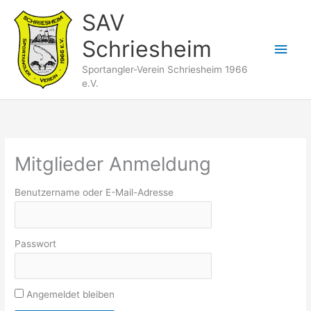
Zum
SAV
Inhalt
Schriesheim
springen
Hau
Sportangler-Verein Schriesheim 1966
e.V.
Mitglieder Anmeldung
Benutzername oder E-Mail-Adresse
Passwort
Angemeldet bleiben