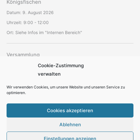
Königsfischen
Datum:
9. August 2026
Uhrzeit:
9:00 - 12:00
Ort:
Siehe Infos im "Internen Bereich"
Versammlung
Cookie-Zustimmung
Datum:
12. August 2026
verwalten
Uhrzeit:
19:30 - 22:00
Ort:
SAV-Vereinsheim Schriesheim
Wir verwenden Cookies, um unsere Website und unseren Service zu
optimieren.
Cookies akzeptieren
Ablehnen
Kontakt
Datenschutzerklärung
Cookie-Richtlinie
Impressum
Einstellungen anzeigen