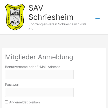
Zum
SAV
Inhalt
Schriesheim
springen
Hau
Sportangler-Verein Schriesheim 1966
e.V.
Mitglieder Anmeldung
Benutzername oder E-Mail-Adresse
Passwort
Angemeldet bleiben