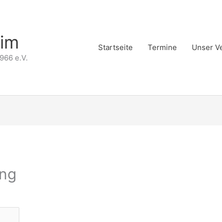
eim
Startseite
Termine
Unser V
966 e.V.
ung