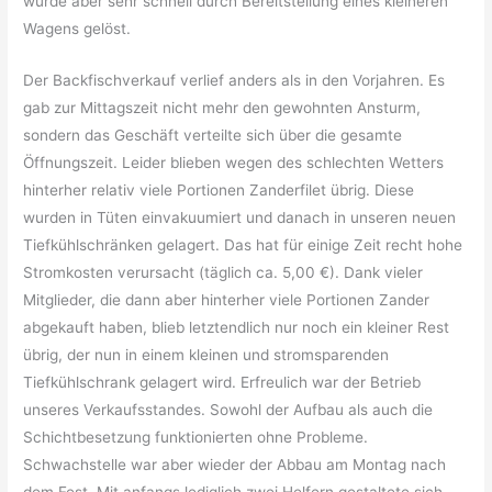
wurde aber sehr schnell durch Bereitstellung eines kleineren
Wagens gelöst.
Der Backfischverkauf verlief anders als in den Vorjahren. Es
gab zur Mittagszeit nicht mehr den gewohnten Ansturm,
sondern das Geschäft verteilte sich über die gesamte
Öffnungszeit. Leider blieben wegen des schlechten Wetters
hinterher relativ viele Portionen Zanderfilet übrig. Diese
wurden in Tüten einvakuumiert und danach in unseren neuen
Tiefkühlschränken gelagert. Das hat für einige Zeit recht hohe
Stromkosten verursacht (täglich ca. 5,00 €). Dank vieler
Mitglieder, die dann aber hinterher viele Portionen Zander
abgekauft haben, blieb letztendlich nur noch ein kleiner Rest
übrig, der nun in einem kleinen und stromsparenden
Tiefkühlschrank gelagert wird. Erfreulich war der Betrieb
unseres Verkaufsstandes. Sowohl der Aufbau als auch die
Schichtbesetzung funktionierten ohne Probleme.
Schwachstelle war aber wieder der Abbau am Montag nach
dem Fest. Mit anfangs lediglich zwei Helfern gestaltete sich