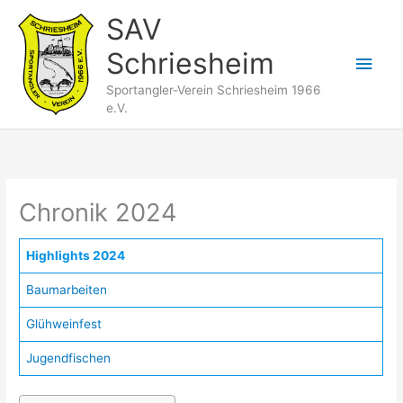
Zum
SAV
Inhalt
Schriesheim
springen
Hau
Sportangler-Verein Schriesheim 1966
e.V.
Chronik 2024
Highlights 2024
Baumarbeiten
Glühweinfest
Jugendfischen