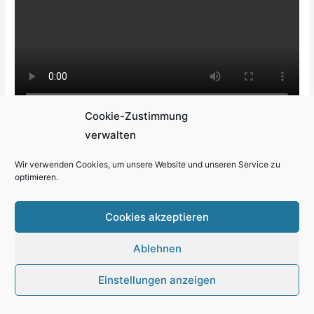
Cookie-Zustimmung
Zurück zum Seitenanfang
verwalten
Wir verwenden Cookies, um unsere Website und unseren Service zu
optimieren.
Cookies akzeptieren
Nächste Termine
Ablehnen
Königsfischen
Einstellungen anzeigen
Datum:
9. August 2026
Uhrzeit:
9:00 - 12:00